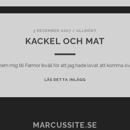
+
NETGEAR
CG31002
3 DECEMBER 2007
/
ALLMÄNT
KACKEL OCH MAT
hem mig till Farmor ikväll för att jag hade lovat att komma över
KACKEL
LÄS DETTA INLÄGG
OCH
MAT
MARCUSSITE.SE