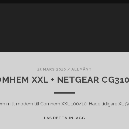
15 MARS 2010
/
ALLMÄNT
MHEM XXL + NETGEAR CG31
hem mitt modem till Comhem XXL 100/10. Hade tidigare XL 
COMHEM
LÄS DETTA INLÄGG
XXL