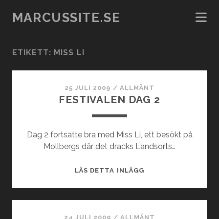
MARCUSSITE.SE
ETIKETT:
MISS LI
25 JULI 2009
/
ALLMÄNT
FESTIVALEN DAG 2
Dag 2 fortsatte bra med Miss Li, ett besökt på
Mollbergs där det dracks Landsorts…
FESTIVALEN
LÄS DETTA INLÄGG
DAG
2
24 JULI 2009
/
ALLMÄNT