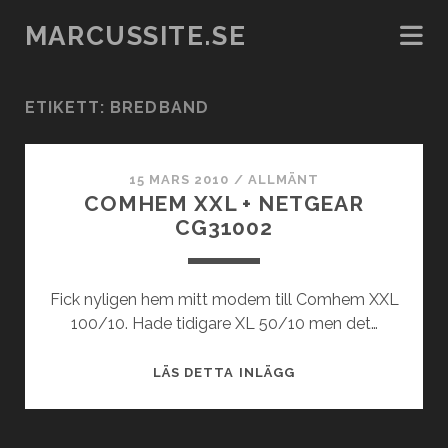
MARCUSSITE.SE
ETIKETT:
BREDBAND
15 MARS 2010
/
ALLMÄNT
COMHEM XXL + NETGEAR
CG31002
Fick nyligen hem mitt modem till Comhem XXL
100/10. Hade tidigare XL 50/10 men det…
COMHEM
LÄS DETTA INLÄGG
XXL
+
NETGEAR