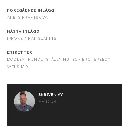
FÖREGÅENDE INLÄGG
ÅRETS KRÄFTSKIVA
NÄSTA INLÄGG
IPHONE 5 HAR SLÄPPTS
ETIKETTER
DOOLEY
HUNDUTSTÄLLNING
SOFIERO
SPEEDY
WELSHAR
SKRIVEN AV:
MARCUS