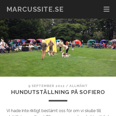
MARCUSSITE.SE
9 SEPTEMBER 2012
/
ALLMÄNT
HUNDUTSTÄLLNING PÅ SOFIERO
Vi hade inte riktigt bestämt oss för om vi skulle till