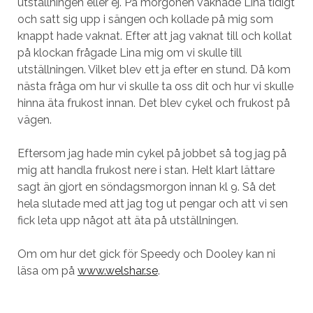
utställningen eller ej. På morgonen vaknade Lina tidigt
och satt sig upp i sängen och kollade på mig som
knappt hade vaknat. Efter att jag vaknat till och kollat
på klockan frågade Lina mig om vi skulle till
utställningen. Vilket blev ett ja efter en stund. Då kom
nästa fråga om hur vi skulle ta oss dit och hur vi skulle
hinna äta frukost innan. Det blev cykel och frukost på
vägen.
Eftersom jag hade min cykel på jobbet så tog jag på
mig att handla frukost nere i stan. Helt klart lättare
sagt än gjort en söndagsmorgon innan kl 9. Så det
hela slutade med att jag tog ut pengar och att vi sen
fick leta upp något att äta på utställningen.
Om om hur det gick för Speedy och Dooley kan ni
läsa om på
www.welshar.se
.