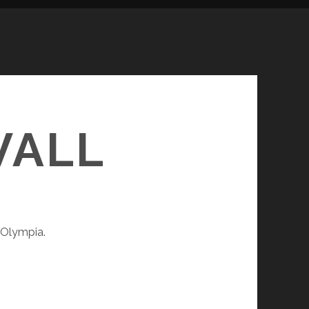
VALL
å Olympia.