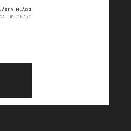
NÄSTA INLÄGG
ND? – IPHONE3G