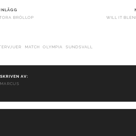
INLÄGG
TORA BRÖLLOP
WILL IT BLE
TERVJUER
MATCH
OLYMPIA
SUNDSVALL
SKRIVEN AV:
MARCUS