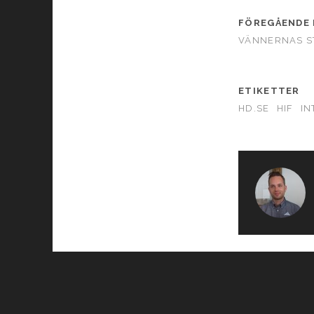
FÖREGÅENDE 
VÄNNERNAS S
ETIKETTER
HD.SE
HIF
IN