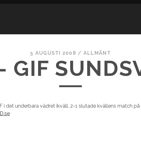
5 AUGUSTI 2008
/
ALLMÄNT
 – GIF SUNDS
F i det underbara vädret ikväll. 2-1 slutade kvällens match p
D.se