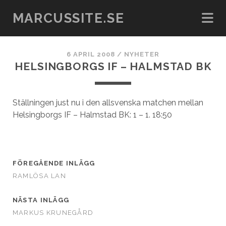
MARCUSSITE.SE
6 APRIL 2008
/
NYHETER
HELSINGBORGS IF – HALMSTAD BK
Ställningen just nu i den allsvenska matchen mellan
Helsingborgs IF – Halmstad BK: 1 – 1. 18:50
FÖREGÅENDE INLÄGG
RAMLÖSA LAN
NÄSTA INLÄGG
MARKUS KRUNEGÅRD