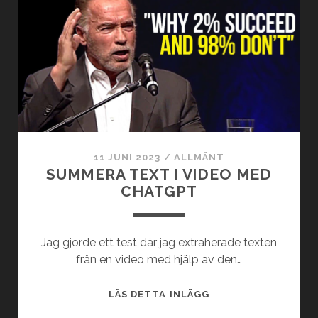
CHATGPT
11 JUNI 2023
/
ALLMÄNT
SUMMERA TEXT I VIDEO MED
CHATGPT
Jag gjorde ett test där jag extraherade texten
från en video med hjälp av den…
SUMMERA
LÄS DETTA INLÄGG
TEXT