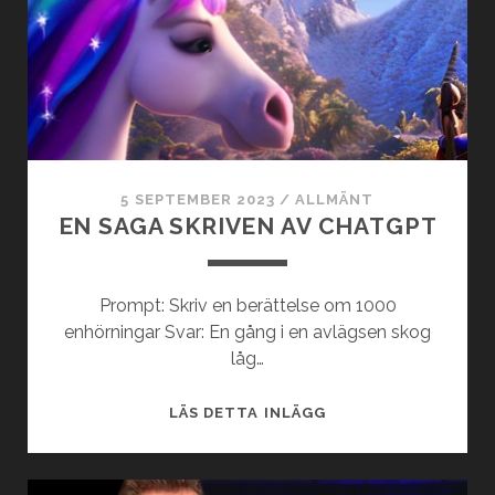
VALET
FÖR
DITT
MOBILABONNEMAN
5 SEPTEMBER 2023
/
ALLMÄNT
EN SAGA SKRIVEN AV CHATGPT
Prompt: Skriv en berättelse om 1000
enhörningar Svar: En gång i en avlägsen skog
låg…
EN
LÄS DETTA INLÄGG
SAGA
SKRIVEN
AV