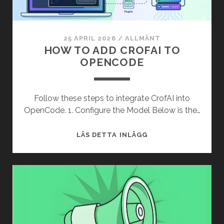
25 APRIL 2026
/
ALLMÄNT
HOW TO ADD CROFAI TO
OPENCODE
Follow these steps to integrate CrofAI into
OpenCode. 1. Configure the Model Below is the…
HOW
LÄS DETTA INLÄGG
TO
ADD
CROFAI
TO
OPENCODE