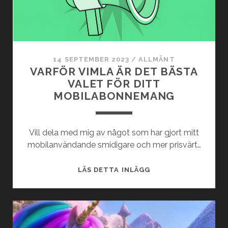
14 SEPTEMBER 2023
/
ALLMÄNT
VARFÖR VIMLA ÄR DET BÄSTA
VALET FÖR DITT
MOBILABONNEMANG
Vill dela med mig av något som har gjort mitt
mobilanvändande smidigare och mer prisvärt…
VARFÖR
LÄS DETTA INLÄGG
VIMLA
ÄR
DET
BÄSTA