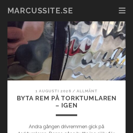
MARCUSSITE.SE
marcussite.se
Inlägg
1 AUGUSTI 2026
/
ALLMÄNT
BYTA REM PÅ TORKTUMLAREN
– IGEN
Andra gången drivremmen gick på