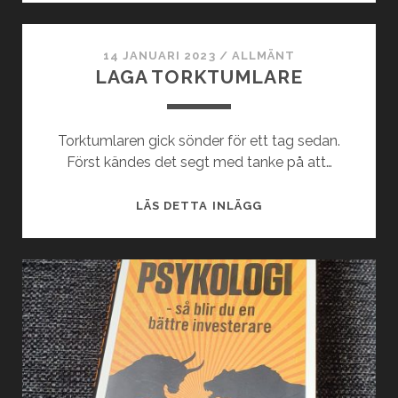
I
VIDEO
MED
14 JANUARI 2023
/
ALLMÄNT
LAGA TORKTUMLARE
CHATGPT
Torktumlaren gick sönder för ett tag sedan.
Först kändes det segt med tanke på att…
LAGA
LÄS DETTA INLÄGG
TORKTUMLARE