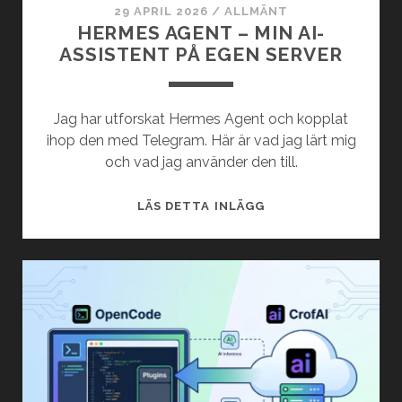
HAMN
29 APRIL 2026
/
ALLMÄNT
HERMES AGENT – MIN AI-
ASSISTENT PÅ EGEN SERVER
Jag har utforskat Hermes Agent och kopplat
ihop den med Telegram. Här är vad jag lärt mig
och vad jag använder den till.
HERMES
LÄS DETTA INLÄGG
AGENT
–
MIN
AI-
ASSISTENT
PÅ
EGEN
SERVER