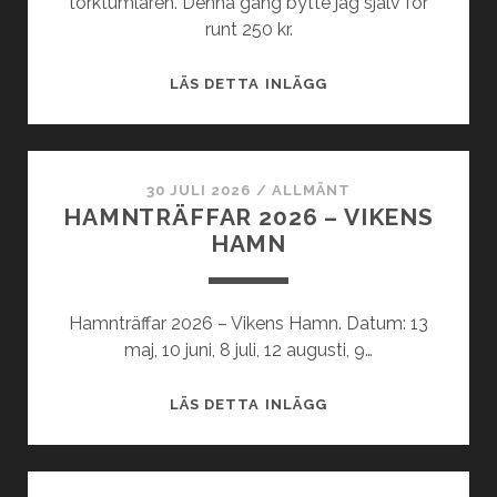
torktumlaren. Denna gång bytte jag själv för
runt 250 kr.
BYTA
LÄS DETTA INLÄGG
REM
PÅ
TORKTUMLAREN
–
30 JULI 2026
/
ALLMÄNT
HAMNTRÄFFAR 2026 – VIKENS
IGEN
HAMN
Hamnträffar 2026 – Vikens Hamn. Datum: 13
maj, 10 juni, 8 juli, 12 augusti, 9…
HAMNTRÄFFAR
LÄS DETTA INLÄGG
2026
–
VIKENS