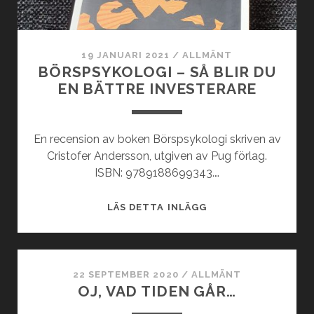
19 JANUARI 2021
/
ALLMÄNT
BÖRSPSYKOLOGI – SÅ BLIR DU
EN BÄTTRE INVESTERARE
En recension av boken Börspsykologi skriven av
Cristofer Andersson, utgiven av Pug förlag.
ISBN: 9789188699343.…
BÖRSPSYKOLOGI
LÄS DETTA INLÄGG
–
SÅ
BLIR
DU
22 SEPTEMBER 2020
/
ALLMÄNT
OJ, VAD TIDEN GÅR…
EN
BÄTTRE