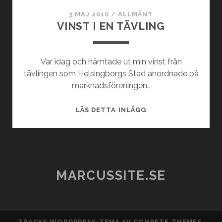
3 MAJ 2010
/
ALLMÄNT
VINST I EN TÄVLING
Var idag och hämtade ut min vinst från
tävlingen som Helsingborgs Stad anordnade på
marknadsföreningen…
VINST
LÄS DETTA INLÄGG
I
EN
TÄVLING
MARCUSSITE.SE
TRACKS WORDPRESS-TEMA
AV COMPETE THEMES.