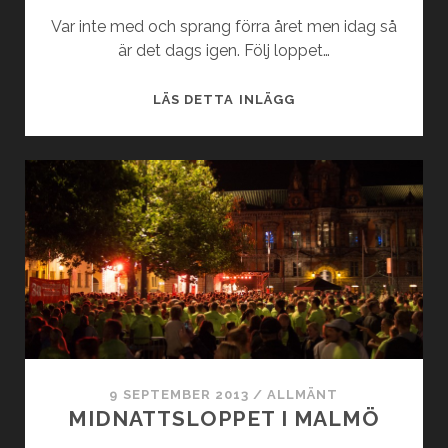
Var inte med och sprang förra året men idag så
är det dags igen. Följ loppet…
SPRINGTIME
LÄS DETTA INLÄGG
2014
9 SEPTEMBER 2013
/
ALLMÄNT
MIDNATTSLOPPET I MALMÖ