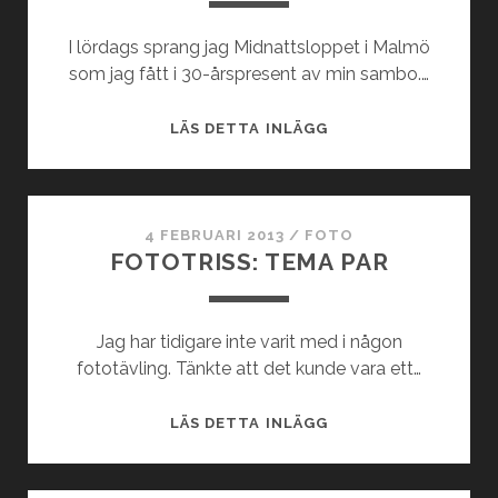
I lördags sprang jag Midnattsloppet i Malmö
som jag fått i 30-årspresent av min sambo.…
MIDNATTSLOPPET
LÄS DETTA INLÄGG
I
MALMÖ
4 FEBRUARI 2013
/
FOTO
FOTOTRISS: TEMA PAR
Jag har tidigare inte varit med i någon
fototävling. Tänkte att det kunde vara ett…
FOTOTRISS:
LÄS DETTA INLÄGG
TEMA
PAR