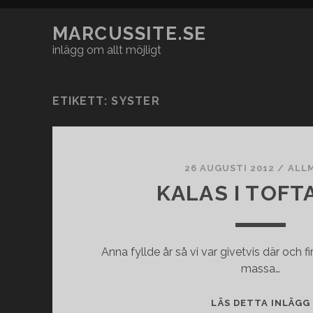
MARCUSSITE.SE
inlägg om allt möjligt
ETIKETT:
SYSTER
26 AUGUSTI 2012
/
ALL
KALAS I TOF
Anna fyllde år så vi var givetvis där och f
massa…
LÄS DETTA INLÄGG