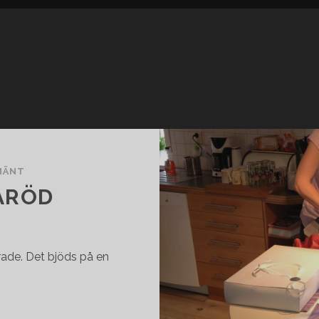
MÄNT
TARÖD
irade. Det bjöds på en
KALAS