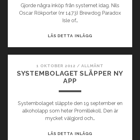
Gjorde några inköp från systemet idag. Nils
Oscar Rökporter (nr 1473) Brewdog Paradox
Isle of…
NYHETER
LÄS DETTA INLÄGG
PÅ
SYSTEMBOLAGET
1 OKTOBER 2012
/
ALLMÄNT
SYSTEMBOLAGET SLÄPPER NY
APP
Systembolaget släppte den 19 september en
alkoholapp som heter Promillekoll. Den är
mycket välgjord och…
SYSTEMBOLAGET
LÄS DETTA INLÄGG