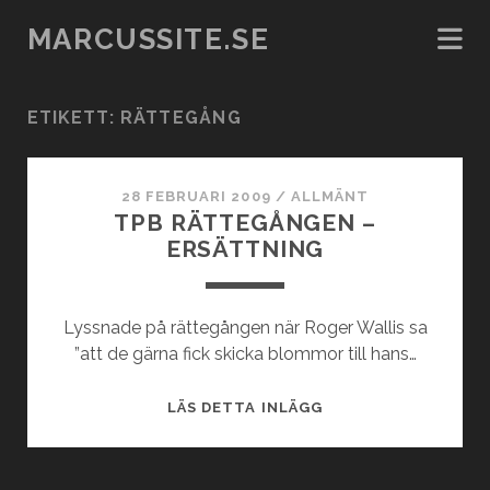
MARCUSSITE.SE
ETIKETT:
RÄTTEGÅNG
28 FEBRUARI 2009
/
ALLMÄNT
TPB RÄTTEGÅNGEN –
ERSÄTTNING
Lyssnade på rättegången när Roger Wallis sa
”att de gärna fick skicka blommor till hans…
TPB
LÄS DETTA INLÄGG
RÄTTEGÅNGEN
–
ERSÄTTNING