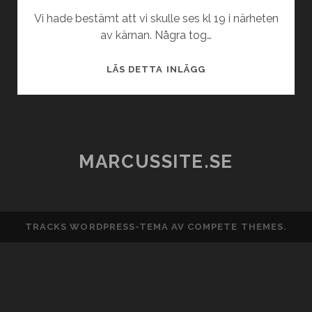
Vi hade bestämt att vi skulle ses kl 19 i närheten
av kärnan. Några tog…
KUL
LÄS DETTA INLÄGG
I
JULI
FINAL
MARCUSSITE.SE
TRACKS WORDPRESS-TEMA
AV COMPETE THEMES.