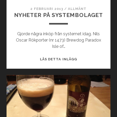
2 FEBRUARI 2013
/
ALLMÄNT
NYHETER PÅ SYSTEMBOLAGET
Gjorde några inköp från systemet idag. Nils
Oscar Rökporter (nr 1473) Brewdog Paradox
Isle of…
NYHETER
LÄS DETTA INLÄGG
PÅ
SYSTEMBOLAGET