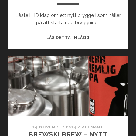
Läste i HD idag om ett nytt bryggeri som håller
på att starta upp bryggning…
RÅÅ
LÄS DETTA INLÄGG
BRYGGERI
–
3:E
BRYGGERIET
I
HELSINGBORG
14 NOVEMBER 2014
/
ALLMÄNT
BREWSKI BREW – NYTT