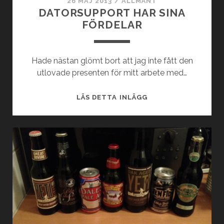
26 MAJ 2013
/
ALLMÄNT
DATORSUPPORT HAR SINA
FÖRDELAR
Hade nästan glömt bort att jag inte fått den
utlovade presenten för mitt arbete med…
DATORSUPPORT
LÄS DETTA INLÄGG
HAR
SINA
FÖRDELAR