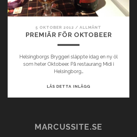
5 OKTOBER 2012
/
ALLMÄNT
PREMIÄR FÖR OKTOBEER
Helsingborgs Bryggeri släppte idag en ny öl
som heter Oktobeer. På restaurang Midi i
Helsingborg…
PREMIÄR
LÄS DETTA INLÄGG
FÖR
OKTOBEER
MARCUSSITE.SE