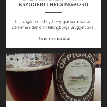
BRYGGERI I HELSINGBORG
Läste igår om ett nytt bryggeri som startat i
lokalerna sidan om Helsingborgs Bryggeri. Ska…
BREWSKI
LÄS DETTA INLÄGG
BREW
–
NYTT
BRYGGERI
I
HELSINGBORG