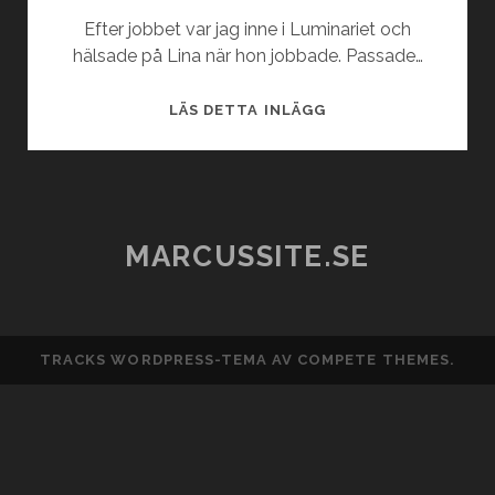
Efter jobbet var jag inne i Luminariet och
hälsade på Lina när hon jobbade. Passade…
DRÖMLJUS:
LÄS DETTA INLÄGG
LUMINARIET
MARCUSSITE.SE
TRACKS WORDPRESS-TEMA
AV COMPETE THEMES.