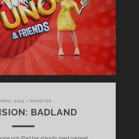
APRIL 2013
/
NYHETER
SION: BADLAND
 iPhone och iPad har släppts med namnet