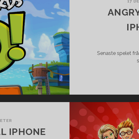
17 D
ANGRY
IP
Senaste spelet från
s
ETER
LL IPHONE