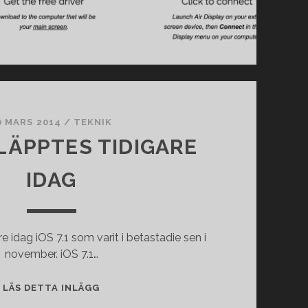
0 MARS 2014
/
TEKNIK
SLÄPPTES TIDIGARE
IDAG
e idag iOS 7.1 som varit i betastadie sen i
november. iOS 7.1…
IOS
LÄS DETTA INLÄGG
7.1