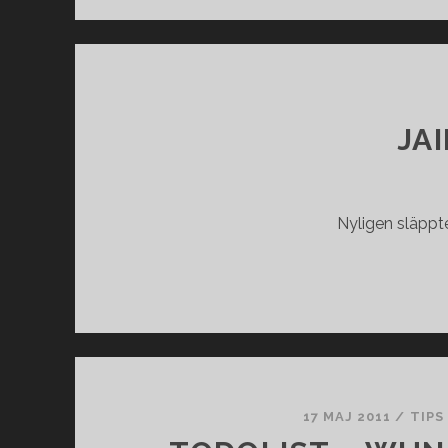
JA
Nyligen släppte
17 MAJ 2011
/
TIPS