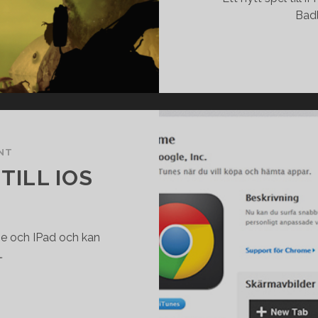
Badl
NT
TILL IOS
ne och IPad och kan
…
GOOGLE
CHROME