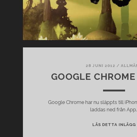
28 JUNI 2012
/
ALLMÄ
GOOGLE CHROME 
Google Chrome har nu släppts till iPho
laddas ned från App
LÄS DETTA INLÄGG