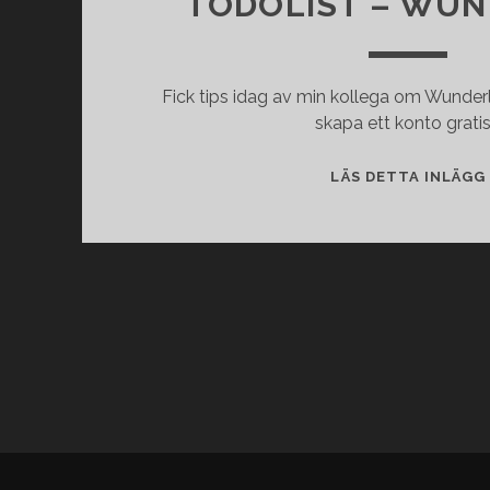
TODOLIST – WUN
Fick tips idag av min kollega om Wunder
skapa ett konto gratis
LÄS DETTA INLÄGG