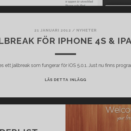
TILL
IOS
21 JANUARI 2012
/
NYHETER
ILBREAK FÖR IPHONE 4S & IPA
s ett jailbreak som fungerar för iOS 5.0.1. Just nu finns prog
JAILBREAK
LÄS DETTA INLÄGG
FÖR
IPHONE
4S
&
IPAD
2