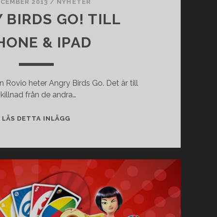
ECEMBER 2013
/
NYHETER
 BIRDS GO! TILL
HONE & IPAD
 Rovio heter Angry Birds Go. Det är till
killnad från de andra…
ANGRY
LÄS DETTA INLÄGG
BIRDS
GO!
TILL
IPHONE
&
IPAD