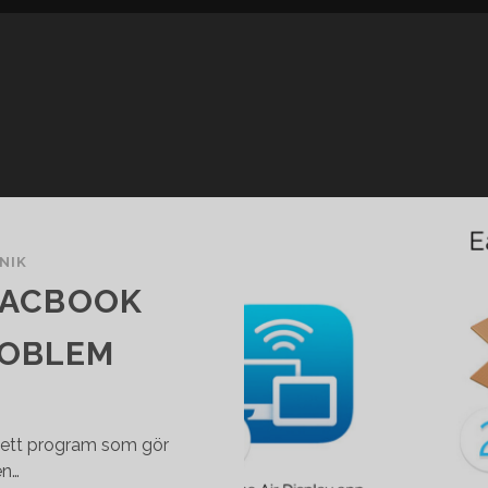
NIK
 MACBOOK
ROBLEM
 ett program som gör
en…