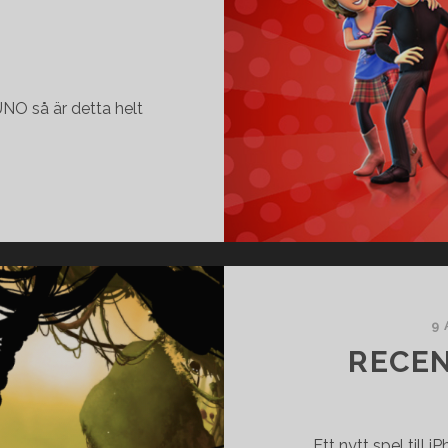
UNO så är detta helt
UNO
&
FRIENDS
TILL
IPHONE
&
IPAD
9 
RECEN
Ett nytt spel till