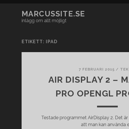
MARCUSSITE.SE
inlägg om allt möjligt
ETIKETT:
IPAD
7 FEBRUARI 2015
/
TEK
AIR DISPLAY 2 –
PRO OPENGL P
Testade programmet AirDisplay 2. Det är
att man kan använda 