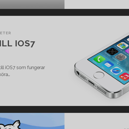
ETER
ILL IOS7
till iOS7 som fungerar
köra…
JAILBREAK
UTE
TILL
IOS7