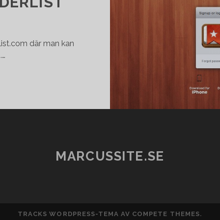
DERLIST
list.com där man kan
.…
TODOLIST
–
WUNDERLIST
MARCUSSITE.SE
TRACKS WORDPRESS-TEMA
AV COMPETE THEMES.