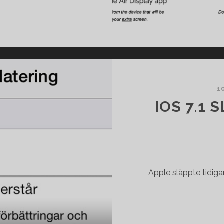
AIR
DISPLAY
2
–
MACBOOK
PRO
OPENGL
1
PROBLEM
IOS 7.1 
Apple släppte tidigar