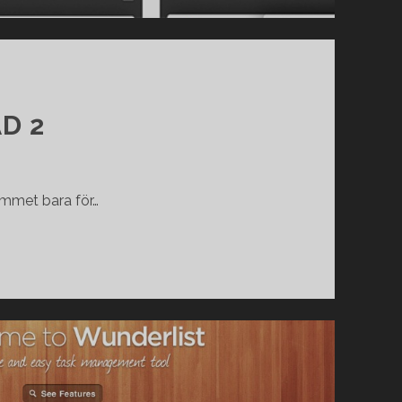
D 2
rammet bara för…