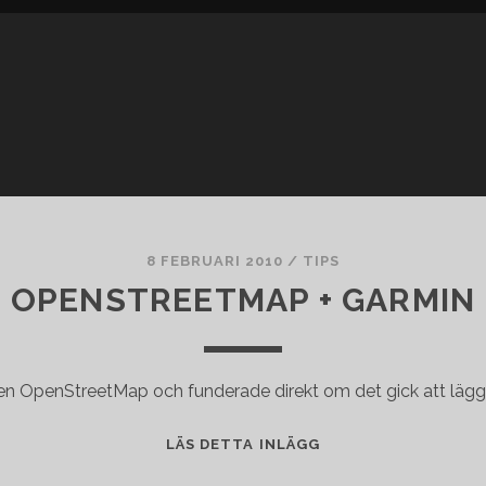
8 FEBRUARI 2010
/
TIPS
OPENSTREETMAP + GARMIN
en OpenStreetMap och funderade direkt om det gick att lägga 
OPENSTREETMAP
LÄS DETTA INLÄGG
+