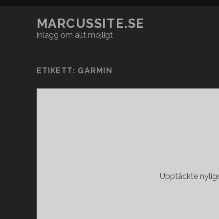
MARCUSSITE.SE
inlägg om allt möjligt
ETIKETT:
GARMIN
Upptäckte nylig