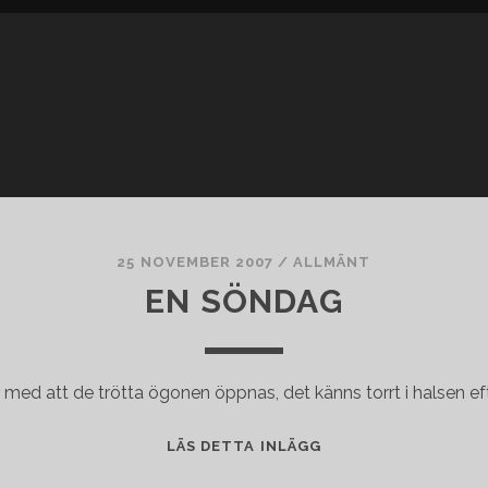
25 NOVEMBER 2007
/
ALLMÄNT
EN SÖNDAG
 med att de trötta ögonen öppnas, det känns torrt i halsen e
EN
LÄS DETTA INLÄGG
SÖNDAG