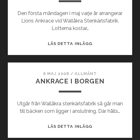
Den första måndagen i maj varje år arrangerar
Lions Ankrace vid Wallåkra Stenkärlsfabrik.
Lotterna kostar…
ÅRETS
LÄS DETTA INLÄGG
PL-
ANKRACE
I
VALLÅKRA
6 MAJ 2008
/
ALLMÄNT
ANKRACE I BORGEN
Utgår från Wallåkra stenkärlsfabrik så går man
till bäcken som ligger i anslutning. Där hålls…
ANKRACE
LÄS DETTA INLÄGG
I