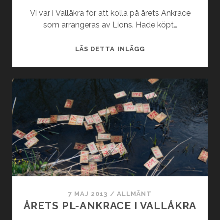
Vi var i Vallåkra för att kolla på årets Ankrace
som arrangeras av Lions. Hade köpt…
ANKRACE
LÄS DETTA INLÄGG
I
WALLÅKRA
7 MAJ 2013
/
ALLMÄNT
ÅRETS PL-ANKRACE I VALLÅKRA