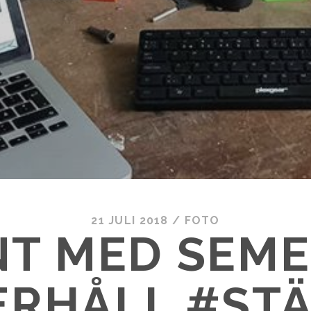
21 JULI 2018
/
FOTO
T MED SEM
RHÅLL #ST