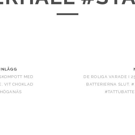
INLÄGG
SKOMPOTT MED
DE ROLIGA VARADE I 2
, VIT CHOKLAD
BATTERIERNA SLUT.
#HÖGANÄS
#TATTUBATT