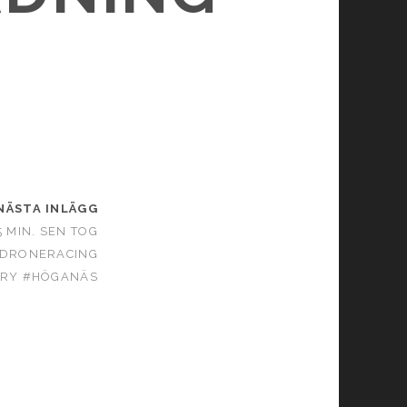
NÄSTA INLÄGG
5 MIN. SEN TOG
 #DRONERACING
ERY #HÖGANÄS