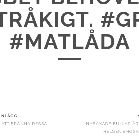
TRÅKIGT. #G
#MATLÅDA
INLÄGG
 ATT BRÄNNA DESSA
NYBAKADE BULLAR ÄR
HELGEN #HÖG