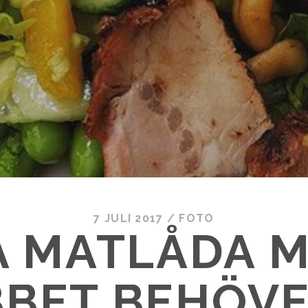
7 JULI 2017
/
FOTO
A MATLÅDA M
BBET BEHÖVE