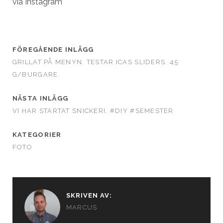
via Instagram
FÖREGÅENDE INLÄGG
GRILLAT PÅ MENYN. TESTAR ICAS SLIDERS. 45
G/BURGARE.
NÄSTA INLÄGG
VI HAR STARTAT SNICKERI. #DIY #SEMESTER
KATEGORIER
FOTO
SKRIVEN AV:
MARCUS