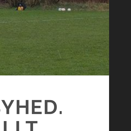
BYHED.
LLT.