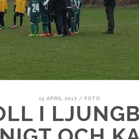
15 APRIL 2017
/
FOTO
LL I LJUNG
NIGT OCH KA