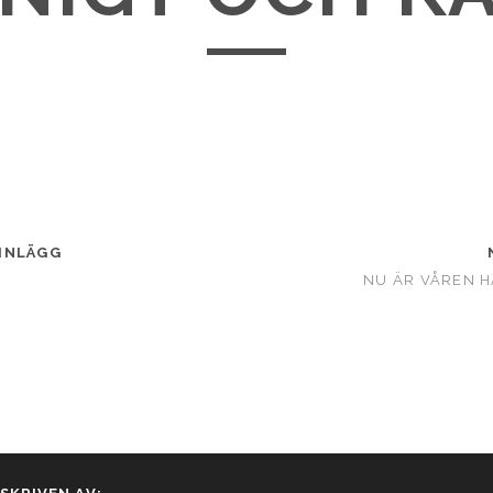
INLÄGG
NU ÄR VÅREN H