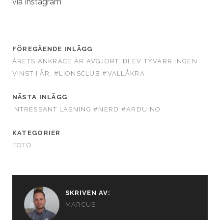
via Instagram
FÖREGÅENDE INLÄGG
ÅRETS ANKRACE ÄR AVGJORT. BLEV TYVÄRR INGEN
VINST I ÅR. #LIONSCLUB #VALLÅKRA
NÄSTA INLÄGG
INTRESSANT LÄSNING #NERD #ARDUINO
KATEGORIER
FOTO
SKRIVEN AV:
MARCUS