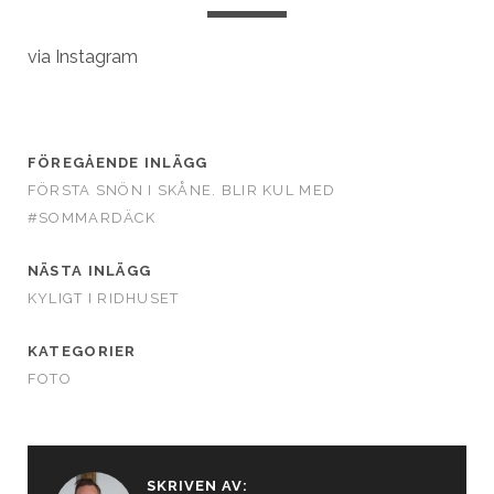
via Instagram
FÖREGÅENDE INLÄGG
FÖRSTA SNÖN I SKÅNE. BLIR KUL MED
#SOMMARDÄCK
NÄSTA INLÄGG
KYLIGT I RIDHUSET
KATEGORIER
FOTO
SKRIVEN AV: