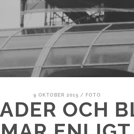
9 OKTOBER 2015
/
FOTO
RADER OCH B
MAR ENLIGT