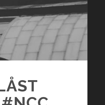
LÅST
 #NCC