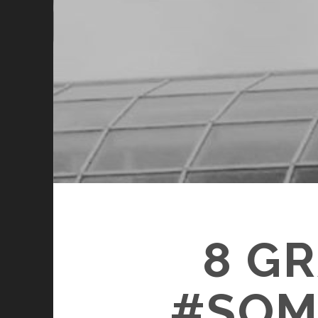
8 G
#SOM