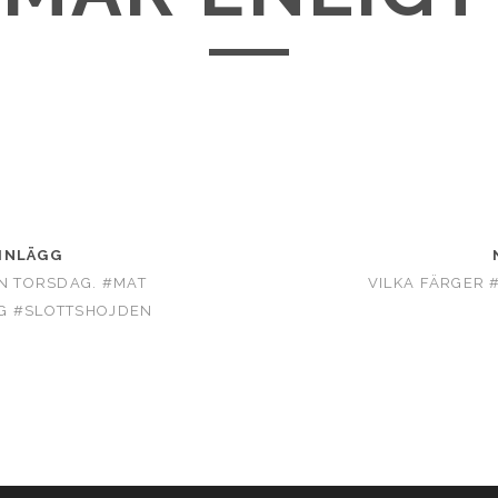
INLÄGG
EN TORSDAG. #MAT
VILKA FÄRGER 
G #SLOTTSHOJDEN