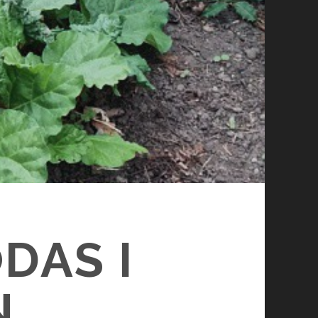
DAS I
N