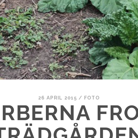
26 APRIL 2015
/
FOTO
RBERNA FRO
TRÄDGÅRDE