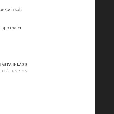
gare och satt
tit upp maten
NÄSTA INLÄGG
H PÅ TRAPPAN