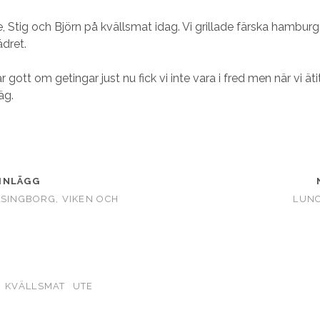
e, Stig och Björn på kvällsmat idag. Vi grillade färska hambur
ädret.
 gott om getingar just nu fick vi inte vara i fred men när vi ä
äg.
INLÄGG
LSINGBORG, VIKEN OCH
LUNC
KVÄLLSMAT
UTE