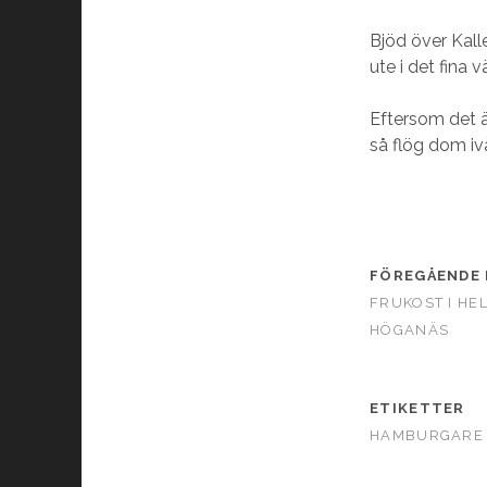
Bjöd över Kall
ute i det fina v
Eftersom det är
så flög dom iv
FÖREGÅENDE 
FRUKOST I HE
HÖGANÄS
ETIKETTER
HAMBURGARE