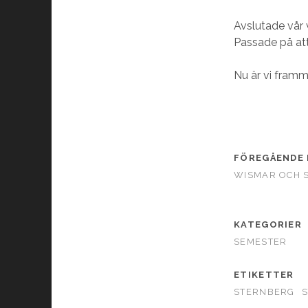
Avslutade vår 
Passade på att
Nu är vi framme
FÖREGÅENDE 
WISMAR OCH 
KATEGORIER
SEMESTER
ETIKETTER
STERNBERG