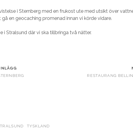
vistelse i Sternberg med en frukost ute med utsikt över vattne
 gå en geocaching promenad innan vi körde vidare.
 i Stralsund där vi ska tillbringa två nätter.
INLÄGG
STERNBERG
RESTAURANG BELLIN
STRALSUND
TYSKLAND