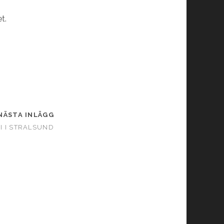
t.
NÄSTA INLÄGG
I I STRALSUND