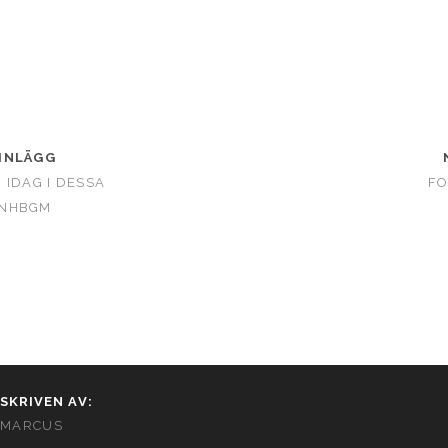
INLÄGG
 IDAG I DESSA
FO
UNHBGM
SKRIVEN AV:
MARCUS