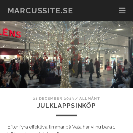
MARCUSSITE.SE
21 DECEMBER 2013
/
ALLMÄNT
JULKLAPPSINKÖP
Efter fyra effektiva timmar på Väla har vi nu bara 1