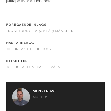
julklapp kvar att inhandla.
FÖREGÅENDE INLÄGG
TRUSTBUDDY – 8.52% PÅ 3 MÅNADER
NÄSTA INLÄGG
JAILBREAK UTE TILL IOS7
ETIKETTER
JUL
JULAFTON
PAKET
VÄLA
SKRIVEN AV:
MARCUS