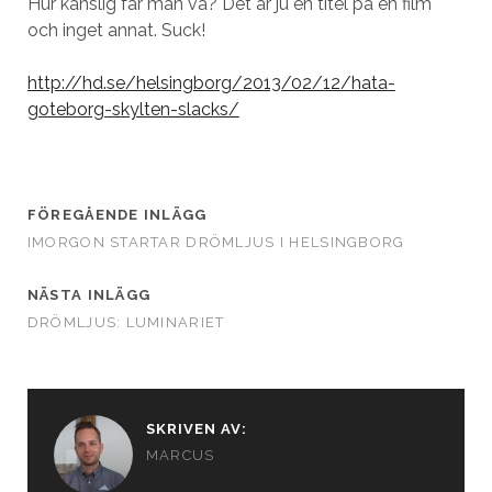
Hur känslig får man va? Det är ju en titel på en film
och inget annat. Suck!
http://hd.se/helsingborg/2013/02/12/hata-
goteborg-skylten-slacks/
FÖREGÅENDE INLÄGG
IMORGON STARTAR DRÖMLJUS I HELSINGBORG
NÄSTA INLÄGG
DRÖMLJUS: LUMINARIET
SKRIVEN AV:
MARCUS