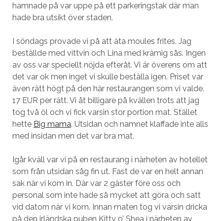
hamnade på var uppe på ett parkeringstak där man
hade bra utsikt över staden.
I söndags provade vi på att äta moules frites. Jag
beställde med vittvin och Lina med krämig sås. Ingen
av oss var speciellt nöjda efteråt. Vi är överens om att
det var ok men inget vi skulle beställa igen. Priset var
även rätt högt på den här restaurangen som vi valde.
17 EUR per rätt. Vi åt billigare på kvällen trots att jag
tog två öl och vi fick varsin stor portion mat. Stället
hette
Big mama
. Utsidan och namnet klaffade inte alls
med insidan men det var bra mat.
Igår kväll var vi på en restaurang i närheten av hotellet
som från utsidan såg fin ut. Fast de var en helt annan
sak när vi kom in. Där var 2 gäster före oss och
personal som inte hade så mycket att göra och satt
vid datorn när vi kom. Innan maten tog vi varsin dricka
på den irländska puben Kitty o’ Shea i närheten av