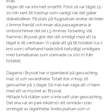
kväll.
Vägen dit var inte helt smärtfri. Först så var tåget 15-
20 min sent till Kastrup som vanligt när det gäller
skånetrafiken. På plats på flygplatsen ändrar de tiden
1 timme framåt och innan alla passagerarna är
ombord hinner det bli 1,5 timmes försening. Väl
framme i Bryssel gick det rätt smidigt med att ta
tåget in till centralen. Vi valde att gå till hotellet (ca 2
km) som i efterhand hade blivit betydligt smidigare
med tunnelbanan som stannade ca 200 m från
hotellet.
Dagarna i Bryssel har vi spenderat på geocaching,
mat, öl och sevärdheter. Totalt fick vi ihop 26
geocacher på 3 dagar. Så man kan säga att vi hann
med att se mycket av Bryssel.
Hittade två ställen som vi inte sett utan geocaching.
Det ena var en park inklämd i ett område i stan
omringat av lägenheter. Andra platsen som vi