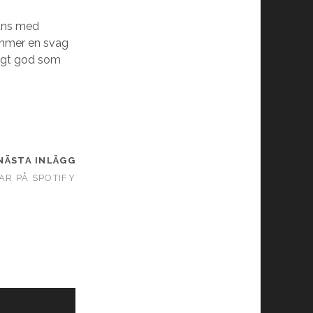
mans med
ommer en svag
ktigt god som
NÄSTA INLÄGG
AR PÅ SPOTIFY