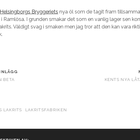
Helsingborgs Bryggeriets
nya öl som de tagit fram tillsam
n
i Ramlösa. I grunden smakar det som en vanlig lager sen k
akrits. Väldigt svag i smaken men jag tror att den kan vara ri
k.
INLÄGG
N BETA
KENTS NYA LÅT
 LAKRITS
LAKRITSFABRIKEN