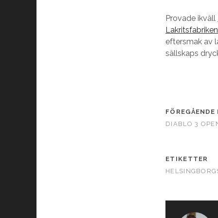
Provade ikväll
Lakritsfabrike
eftersmak av l
sällskaps dryc
FÖREGÅENDE 
DIABLO 3 OPE
ETIKETTER
HELSINGBORGS