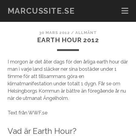
MARCUSSITE.SE
30 MARS 2012
/
ALLMÄNT
EARTH HOUR 2012
I morgon är det åter dags för den årliga earth hour där
man i varje land släcker ner sina bostäder under 1
timme för att tillsammans göra en
klimatmanifestation under totalt 1 dygn. Får se om
Helsingborgs Kommun är bättre än föregående år nu
när de utmanat Ängelholm.
Text från WWF.se
Vad är Earth Hour?