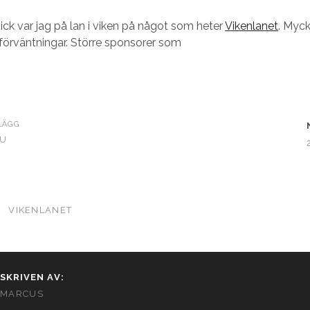
ick var jag på lan i viken på något som heter
Vikenlanet
. Myck
 förväntningar. Större sponsorer som
LÄGG
NU
N
VIKENLANET
SKRIVEN AV:
MARCUS