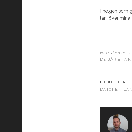
I helgen som g
lan, över mina
FÖREGÅENDE IN
DE GÅR BRA 
ETIKETTER
DATORER
LA