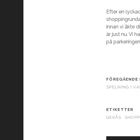
Efter en lyckad
shoppingrunda 
innan vi åkte 
är just nu. Vi 
på parkeringen.
FÖREGÅENDE 
SPELNING I V
ETIKETTER
GEKÅS
SHOPP