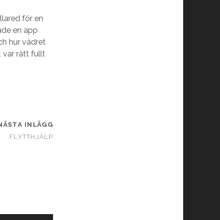
llared för en
tade en app
ch hur vädret
var rätt fullt
NÄSTA INLÄGG
FLYTTHJÄLP