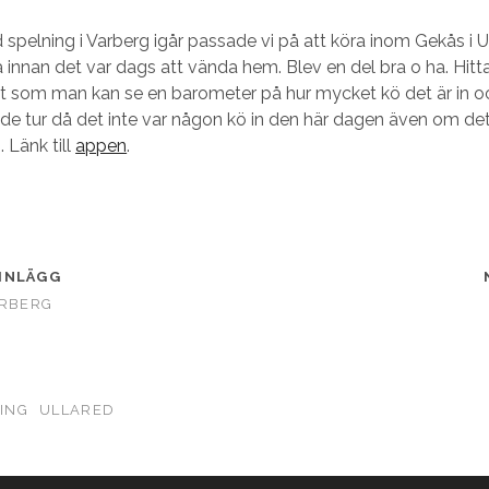
 spelning i Varberg igår passade vi på att köra inom Gekås i U
innan det var dags att vända hem. Blev en del bra o ha. Hit
dit som man kan se en barometer på hur mycket kö det är in o
hade tur då det inte var någon kö in den här dagen även om det 
 Länk till
appen
.
INLÄGG
ARBERG
ING
ULLARED