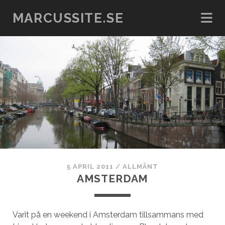
MARCUSSITE.SE
5 APRIL 2011
/
ALLMÄNT
AMSTERDAM
Varit på en weekend i Amsterdam tillsammans med