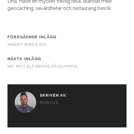
Lina. Hade en mycket trevlig resa. Blandat med
geocaching, sevärdheter och restaurang besök.
FÖREGÅENDE INLÄGG
ANGRY BIRDS RIO
NÄSTA INLÄGG
HIF MOT ELFSBORG PÅ OLYMPIA
SKRIVEN AV:
MARCUS