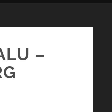
ALU –
RG