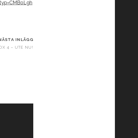
S&typ=CMBoLgh
NÄSTA INLÄGG
OX 4 – UTE NU!