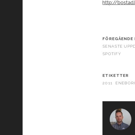
http://bosta
FÖREGÅENDE 
SENASTE UPP
SPOTIFY
ETIKETTER
2011
ENEBOR