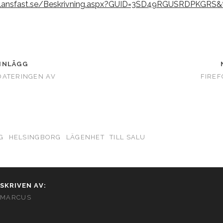
d.lansfast.se/Beskrivning.aspx?GUID=3SD49RGUSRDPKGR
INLÄGG
DATERINGEN AV
FIREF
G
HELSINGBORG
LÄGENHET
TILL SALU
SKRIVEN AV:
MARCUS