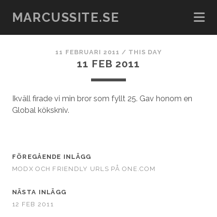
MARCUSSITE.SE
11 FEBRUARI 2011
/
THIS DAY
11 FEB 2011
Ikväll firade vi min bror som fyllt 25. Gav honom en
Global kökskniv.
FÖREGÅENDE INLÄGG
MODX OCH FRIENDLY URLS PÅ ONE.COM
NÄSTA INLÄGG
12 FEB 2011