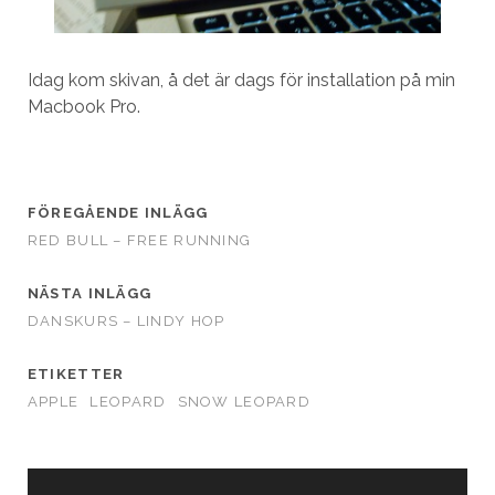
Idag kom skivan, å det är dags för installation på min
Macbook Pro.
FÖREGÅENDE INLÄGG
RED BULL – FREE RUNNING
NÄSTA INLÄGG
DANSKURS – LINDY HOP
ETIKETTER
APPLE
LEOPARD
SNOW LEOPARD