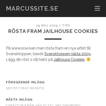
MARCUSSITE.SE
29 MAJ 2009
/
TIPS
RÖSTA FRAM JAILHOUSE COOKIES
På www.sr.se kan man rösta fram en nya artist till
Svensktoppen, besök
Svensktoppen nästa 2009
.
Lägg din röst o då helst på
Jailhouse Cookies
.
FÖREGÅENDE INLÄGG
SPOTIFY MAC REMOTE
NÄSTA INLÄGG
CYKELTUR FRÅN VÄXJÖ TILL HELSINGBORG