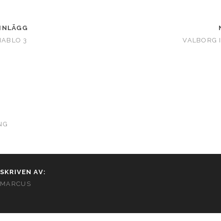
INLÄGG
IABLO 3
VALBORG 
NG
SKRIVEN AV:
MARCUS