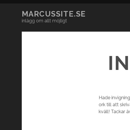
MARCUSSITE.SE
inlägg om allt möjligt
I
Hade invigning
ork till att sk
kväll! Tackar 