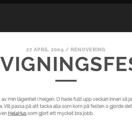
27 APRIL 2009
/
RENOVERING
NVIGNINGSFE
 av min lägenhet i helgen. O hade fullt upp veckan innan så ja
riva. Vill passa på att tacka alla som kom på festen o gjorde det
även
HelaHus
som gjort ett mycket bra jobb.