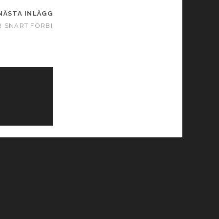
NÄSTA INLÄGG
R SNART FÖRBI