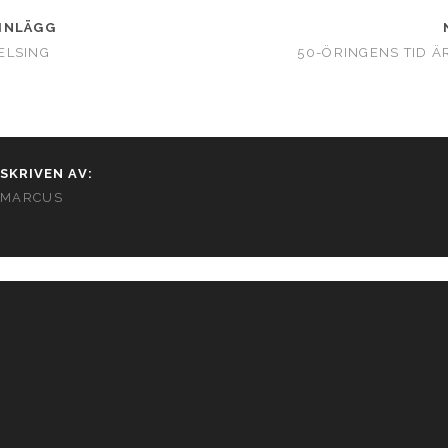
INLÄGG
ELSING
50-ÖRINGENS TID Ä
SKRIVEN AV:
MARCUS