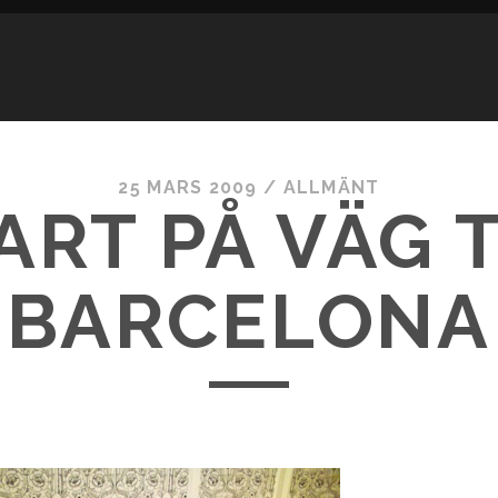
25 MARS 2009
/
ALLMÄNT
ART PÅ VÄG T
BARCELONA