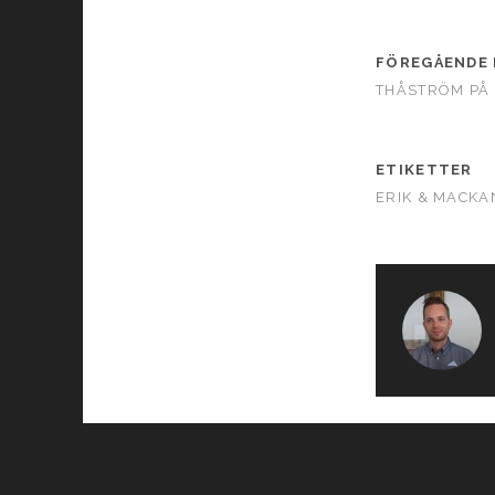
FÖREGÅENDE 
THÅSTRÖM PÅ
ETIKETTER
ERIK & MACKA