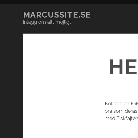
MARCUSSITE.SE
inlägg om allt möjligt
HE
Kollade på Eri
bra som deras 
med Fiskfajten 