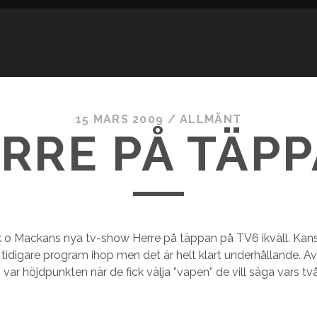
15 MARS 2009
/
ALLMÄNT
RRE PÅ TÄP
k o Mackans nya tv-show Herre på täppan på TV6 ikväll. Kansk
tidigare program ihop men det är helt klart underhållande. A
var höjdpunkten när de fick välja ”vapen” de vill säga vars två 