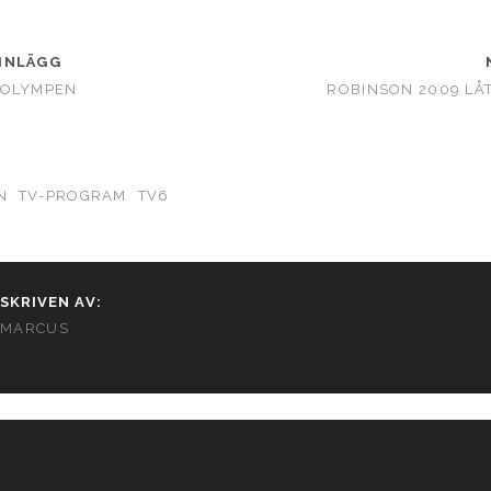
INLÄGG
 OLYMPEN
ROBINSON 2009 LÅT
N
TV-PROGRAM
TV6
SKRIVEN AV:
MARCUS