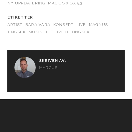
NY UPPDATERING: MAC OS X 10.5.3
ETIKETTER
ARTIST
BARA VARA
KONSERT
LIVE
MAGNUS
TINGSEK
MUSIK
THE TIVOLI
TINGSEK
SKRIVEN AV:
MARCUS