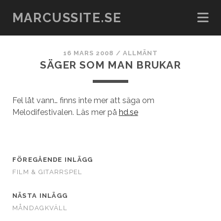
MARCUSSITE.SE
16 MARS 2008
/
ALLMÄNT
SÄGER SOM MAN BRUKAR
Fel låt vann… finns inte mer att säga om
Melodifestivalen. Läs mer på
hd.se
FÖREGÅENDE INLÄGG
FILM & GITARRSPEL
NÄSTA INLÄGG
MÅNDAGKVÄLL