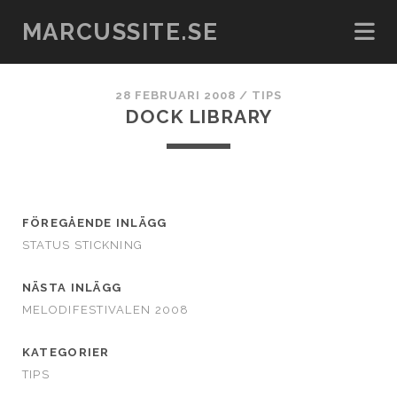
MARCUSSITE.SE
28 FEBRUARI 2008
/
TIPS
DOCK LIBRARY
FÖREGÅENDE INLÄGG
STATUS STICKNING
NÄSTA INLÄGG
MELODIFESTIVALEN 2008
KATEGORIER
TIPS