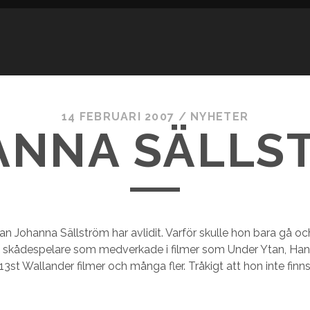
14 FEBRUARI 2007
/
NYHETER
ANNA SÄLLS
n Johanna Sällström har avlidit. Varför skulle hon bara gå o
a skådespelare som medverkade i filmer som Under Ytan, Ha
3st Wallander filmer och många fler. Tråkigt att hon inte finns