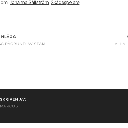
r om:
Johanna Sällström
,
Skådespelare
INLÄGG
GG PÅGRUND AV SPAM
ALLA 
SKRIVEN AV:
MARCUS