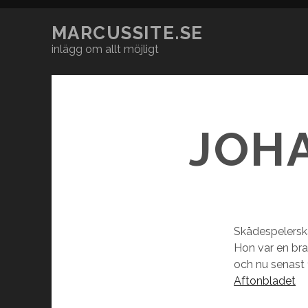
MARCUSSITE.SE
inlägg om allt möjligt
JOH
Skådespelerska
Hon var en br
och nu senast 1
Aftonbladet