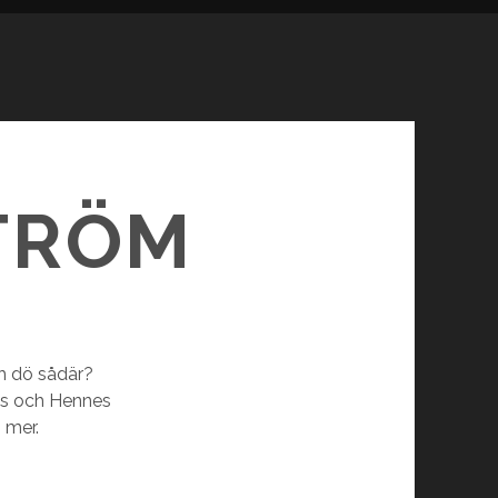
TRÖM
ch dö sådär?
ns och Hennes
 mer.