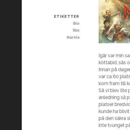
ETIKETTER
Bio
film
Narnia
Igår var min s
köttabid, sås 
Innan på dagen 
var ca 60 plats
kom fram till 
Så vi blev lit
anledning så pr
platser bredvid
kunde ha blivit
på den säkra s
inte tvunget på