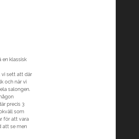
 en klassisk
vi sett att där
lk och när vi
hela salongen.
v någon
där precis 3
iokväll som
r för att vara
d att se men