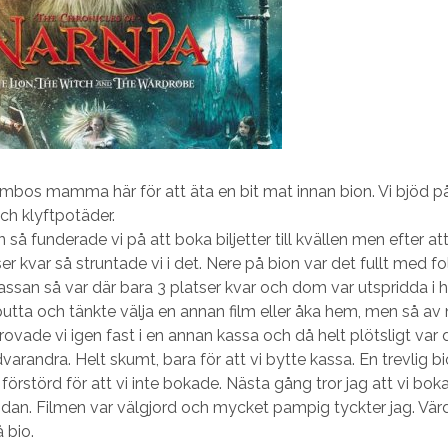
ambos mamma här för att äta en bit mat innan bion. Vi bjöd på
och klyftpotäder.
så funderade vi på att boka biljetter till kvällen men efter att 
er kvar så struntade vi i det. Nere på bion var det fullt med fo
kassan så var där bara 3 platser kvar och dom var utspridda i 
e putta och tänkte välja en annan film eller åka hem, men så a
ovade vi igen fast i en annan kassa och då helt plötsligt var 
varandra. Helt skumt, bara för att vi bytte kassa. En trevlig b
 förstörd för att vi inte bokade. Nästa gång tror jag att vi boka
idan. Filmen var välgjord och mycket pampig tyckter jag. Vär
 bio.