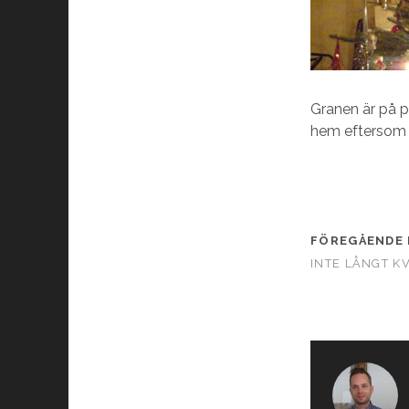
Granen är på p
hem eftersom v
FÖREGÅENDE 
INTE LÅNGT K